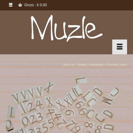
Grozs
-
€
0.00
Sākums
»
Veikals
»
Aritmētika
»
Romiešu cipari