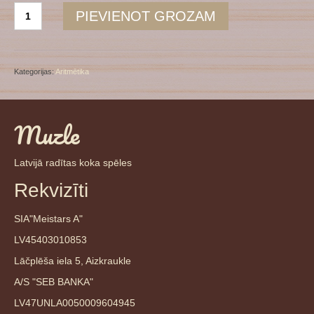
Romiešu
PIEVIENOT GROZAM
cipari
daudzums
Kategorijas:
Aritmētika
Muzle
Latvijā radītas koka spēles
Rekvizīti
SIA"Meistars A"
LV45403010853
Lāčplēša iela 5, Aizkraukle
A/S "SEB BANKA"
LV47UNLA0050009604945