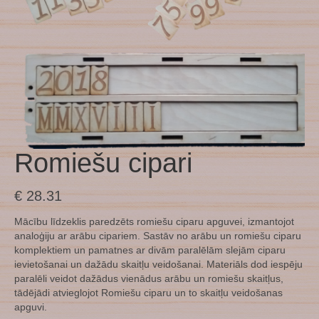
Romiešu cipari
€
28.31
Mācību līdzeklis paredzēts romiešu ciparu apguvei, izmantojot
analoģiju ar arābu cipariem. Sastāv no arābu un romiešu ciparu
komplektiem un pamatnes ar divām paralēlām slejām ciparu
ievietošanai un dažādu skaitļu veidošanai. Materiāls dod iespēju
paralēli veidot dažādus vienādus arābu un romiešu skaitļus,
tādējādi atvieglojot Romiešu ciparu un to skaitļu veidošanas
apguvi.