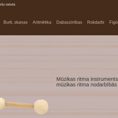
iešu valoda
Burti, skaņas
Aritmētika
Dabaszinības
Rokdarbi
Figū
1
Mūzikas ritma instrument
mūzikas ritma nodarbībās