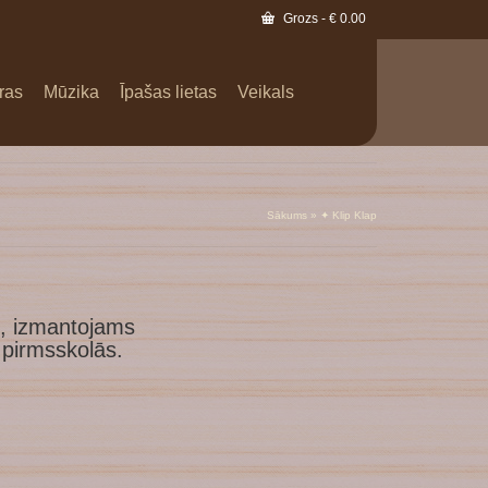
Grozs
-
€
0.00
ras
Mūzika
Īpašas lietas
Veikals
Sākums
»
✦ Klip Klap
s, izmantojams
 pirmsskolās.