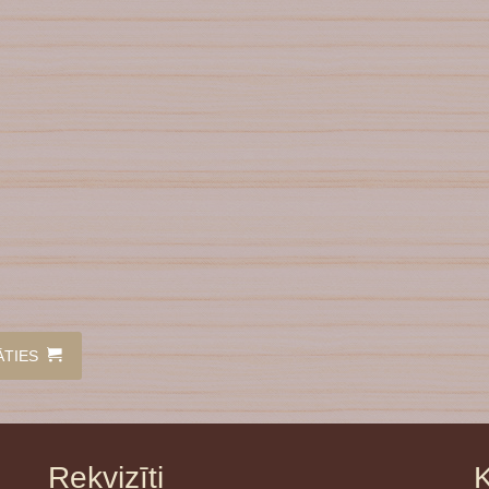
ĀTIES
Rekvizīti
K