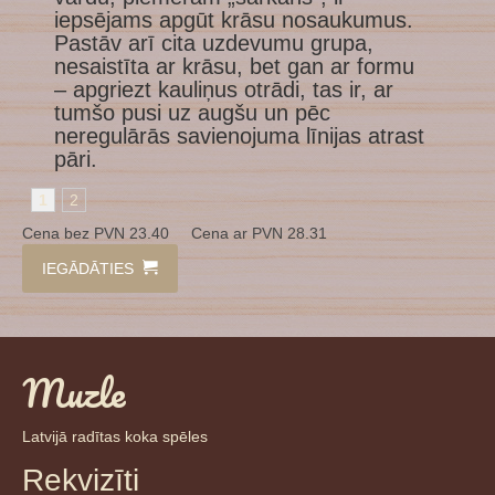
iepsējams apgūt krāsu nosaukumus.
Pastāv arī cita uzdevumu grupa,
nesaistīta ar krāsu, bet gan ar formu
– apgriezt kauliņus otrādi, tas ir, ar
tumšo pusi uz augšu un pēc
neregulārās savienojuma līnijas atrast
pāri.
1
2
Cena bez PVN 23.40 Cena ar PVN 28.31
IEGĀDĀTIES
Muzle
Latvijā radītas koka spēles
Rekvizīti