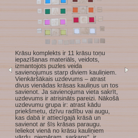
01
Krāsu komplekts ir 11 krāsu toņu
iepazīšanas materiāls, veidots,
izmantojots puzles veida
savienojumus starp diviem kauliņiem.
Vienkāršākais uzdevums – atrast
divus vienādas krāsas kauliņus un tos
savienot. Ja savienojuma vieta sakrīt,
uzdevums ir atrisināts pareizi. Nākošā
uzdevumu grupa ir: atrast kādu
priekšmetu, dzīvu radību vai augu,
kas dabā ir attiecīgajā krāsā un
savienot ar šīs krāsas paraugu.
Ieliekot vienā no krāsu kauliņiem
vārdu, piemēram „sarkans”, ir