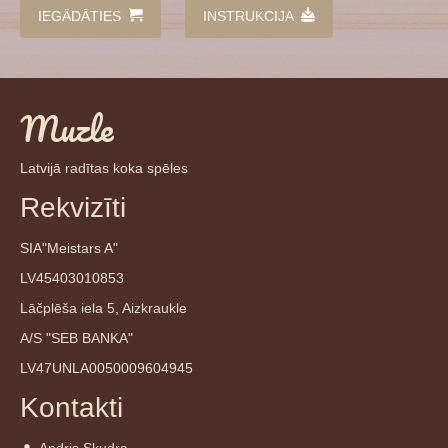
IEGĀDĀTIES
INSTRUKCIJA
Muzle
Latvijā radītas koka spēles
Rekvizīti
SIA"Meistars A"
LV45403010853
Lāčplēša iela 5, Aizkraukle
A/S "SEB BANKA"
LV47UNLA0050009604945
Kontakti