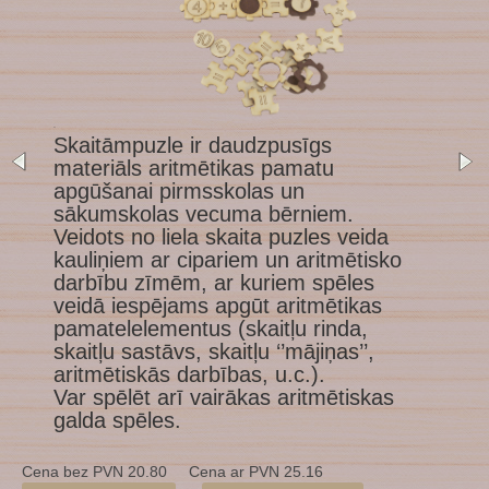
01
Skaitāmpuzle ir daudzpusīgs
materiāls aritmētikas pamatu
apgūšanai pirmsskolas un
sākumskolas vecuma bērniem.
Veidots no liela skaita puzles veida
kauliņiem ar cipariem un aritmētisko
darbību zīmēm, ar kuriem spēles
veidā iespējams apgūt aritmētikas
pamatelelementus (skaitļu rinda,
skaitļu sastāvs, skaitļu ‘’mājiņas’’,
aritmētiskās darbības, u.c.).
Var spēlēt arī vairākas aritmētiskas
galda spēles.
Cena bez PVN 20.80 Cena ar PVN 25.16