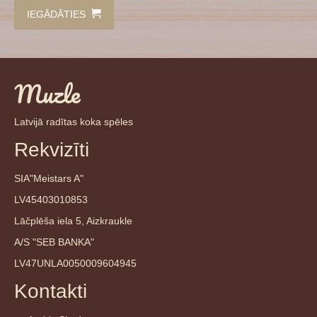
IEGĀDĀTIES
Muzle
Latvijā radītas koka spēles
Rekvizīti
SIA"Meistars A"
LV45403010853
Lāčplēša iela 5, Aizkraukle
A/S "SEB BANKA"
LV47UNLA0050009604945
Kontakti