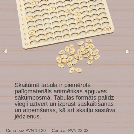
1
Skaitāmā tabula ir piemērots
palīgmateriāls aritmētikas apguves
sākumposmā. Tabulas formāts palīdz
viegli uztvert un izprast saskaitīšanas
un atņemšanas, kā arī skaitļu sastāva
jēdzienus.
Cena bez PVN 18.20 Cena ar PVN 22.02