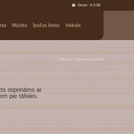
Grozs
-
€
0.00
ras
Mūzika
Īpašas lietas
Veikals
Sākums
»
✦ Debespuses tāfelei
ts stiprināms ar
m pie tāfeles.