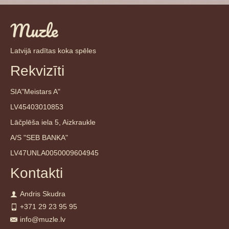
Muzle
Latvijā radītas koka spēles
Rekvizīti
SIA"Meistars A"
LV45403010853
Lāčplēša iela 5, Aizkraukle
A/S "SEB BANKA"
LV47UNLA0050009604945
Kontakti
Andris Skudra
+371 29 23 95 95
info@muzle.lv