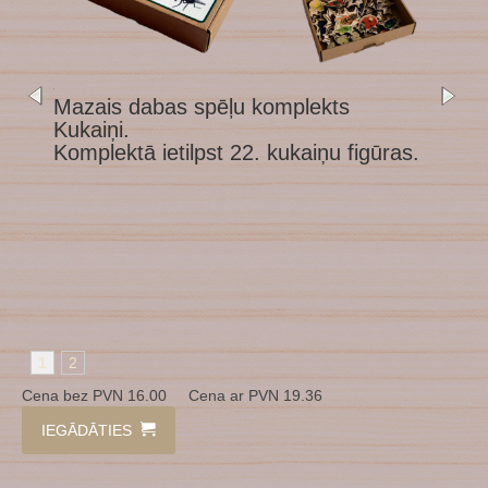
1
Mazais dabas spēļu komplekts
Kukaiņi.
Komplektā ietilpst 22. kukaiņu figūras.
1
2
Cena bez PVN 16.00 Cena ar PVN 19.36
IEGĀDĀTIES