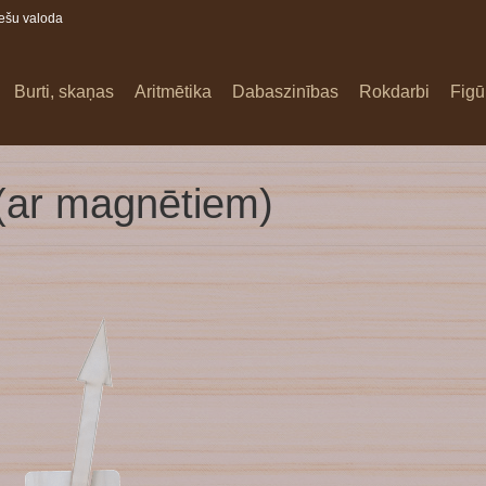
iešu valoda
Burti, skaņas
Aritmētika
Dabaszinības
Rokdarbi
Figū
 (ar magnētiem)