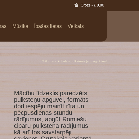
Grozs
-
€
0.00
ras
Mūzika
Īpašas lietas
Veikals
Sākums
»
✦ Lielais pulkstenis (ar magnētiem)
1
Mācību līdzeklis paredzēts
pulksteņu apguvei, formāts
dod iespēju mainīt rīta un
pēcpusdienas stundu
rādījumus, apgūt Romiešu
ciparu pulksteņa rādījumus
kā arī tos savstarpēji
savienot. Grūtākajā variantā