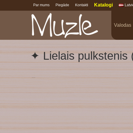
Katalogi
Par mums
Piegāde
Kontakti
Latv
Valodas
✦ Lielais pulkstenis
Lielais_pulkstenis