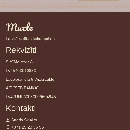
Muzle
Latvijā radītas koka spēles
Rekvizīti
SIA"Meistars A"
LV45403010853
Lāčplēša iela 5, Aizkraukle
A/S "SEB BANKA"
LV47UNLA0050009604945
Kontakti
Andris Skudra
+371 29 23 95 95