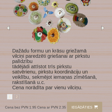
1
Dažādu formu un krāsu griežamā
vilciņi paredzēti griešanai ar pirkstu
palīdzību
tādējādi attīstot trīs pirkstu
satvērienu, pirkstu koordināciju un
veiklību, sekmējot iemaņas zīmēšanā,
rakstīšanā u.c.
Cena norādīta par vienu vilciņu.
1
2
Cena bez PVN 1.95 Cena ar PVN 2.35
IEGĀDĀTIES