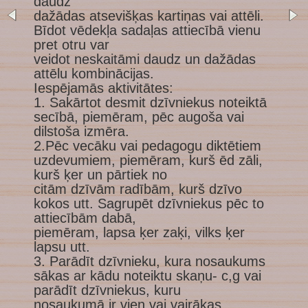
daudz
dažādas atsevišķas kartiņas vai attēli.
Bīdot vēdekļa sadaļas attiecībā vienu
pret otru var
veidot neskaitāmi daudz un dažādas
attēlu kombinācijas.
Iespējamās aktivitātes:
1. Sakārtot desmit dzīvniekus noteiktā
secībā, piemēram, pēc augoša vai
dilstoša izmēra.
2.Pēc vecāku vai pedagogu diktētiem
uzdevumiem, piemēram, kurš ēd zāli,
kurš ķer un pārtiek no
citām dzīvām radībām, kurš dzīvo
kokos utt. Sagrupēt dzīvniekus pēc to
attiecībām dabā,
piemēram, lapsa ķer zaķi, vilks ķer
lapsu utt.
3. Parādīt dzīvnieku, kura nosaukums
sākas ar kādu noteiktu skaņu- c,g vai
parādīt dzīvniekus, kuru
nosaukumā ir vien vai vairākas