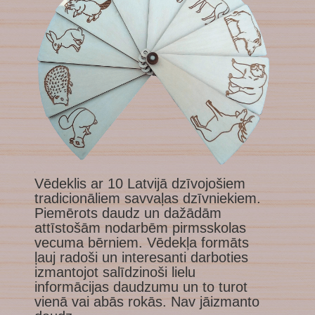
1
Vēdeklis ar 10 Latvijā dzīvojošiem
tradicionāliem savvaļas dzīvniekiem.
Piemērots daudz un dažādām
attīstošām nodarbēm pirmsskolas
vecuma bērniem. Vēdekļa formāts
ļauj radoši un interesanti darboties
izmantojot salīdzinoši lielu
informācijas daudzumu un to turot
vienā vai abās rokās. Nav jāizmanto