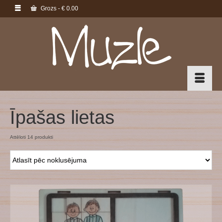
Grozs
-
€
0.00
Īpašas lietas
Attēloti 14 produkti