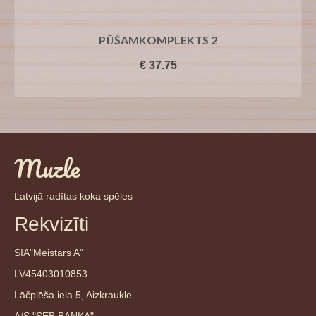
PŪŠAMKOMPLEKTS 2
€
37.75
PIEVIENOT GROZAM
Muzle
Latvijā radītas koka spēles
Rekvizīti
SIA"Meistars A"
LV45403010853
Lāčplēša iela 5, Aizkraukle