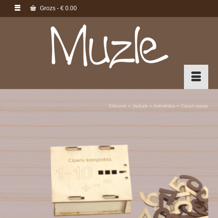
Grozs
-
€
0.00
Sākums
»
Veikals
»
Aritmētika
»
Cipari mazie