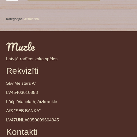
daudzums
Kategorijas:
Aritmētika
Muzle
Latvijā radītas koka spēles
Rekvizīti
SIA"Meistars A"
LV45403010853
Lāčplēša iela 5, Aizkraukle
A/S "SEB BANKA"
LV47UNLA0050009604945
Kontakti