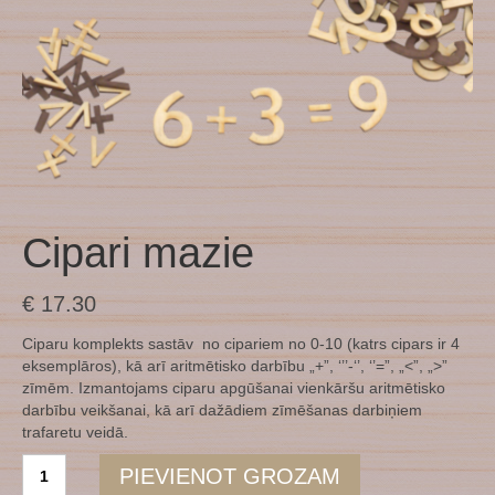
Cipari mazie
€
17.30
Ciparu komplekts sastāv no cipariem no 0-10 (katrs cipars ir 4
eksemplāros), kā arī aritmētisko darbību „+”, ‘’’-‘’, ‘’=”, „<”, „>”
zīmēm. Izmantojams ciparu apgūšanai vienkāršu aritmētisko
darbību veikšanai, kā arī dažādiem zīmēšanas darbiņiem
trafaretu veidā.
Cipari
PIEVIENOT GROZAM
mazie