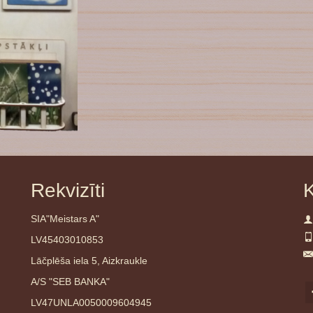
Rekvizīti
K
SIA"Meistars A"
LV45403010853
Lāčplēša iela 5, Aizkraukle
A/S "SEB BANKA"
LV47UNLA0050009604945