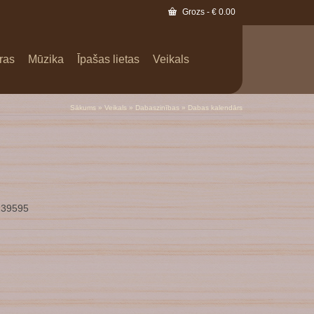
Grozs
-
€
0.00
ras
Mūzika
Īpašas lietas
Veikals
Sākums
»
Veikals
»
Dabaszinības
»
Dabas kalendārs
239595