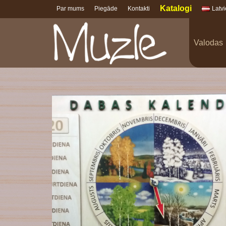
Katalogi
Par mums
Piegāde
Kontakti
Latv
Valodas