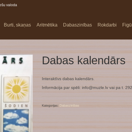
iešu valoda
Burti, skaņas
Aritmētika
Dabaszinības
Rokdarbi
Figū
Dabas kalendārs
Interaktīvs dabas kalendārs.
Informācija par spēli:
info@muzle.lv
vai pa t. 29
Kategorijas:
Dabaszinības