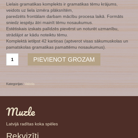
Lielais gramatikas komplekts ir gramatikas tēmu krājums,
veidots uz liela izmēra plāksnītēm,
paredzēts frontālam darbam mācību procesa laikā. Formāts
sniedz iespēju ātri mainīt tēmu nosaukumus.
Estētiskais izskats palīdzēs pievērst un noturēt uzmanību,
strādājot ar kādu noteiktu tēmu.
Komplektā ietilpst 42 kartiņas (aptverot visas sākumuskolas un
pamatskolas gramatikas pamattēmu nosaukumus).
Gramatikas
PIEVIENOT GROZAM
tēmu
komplekts
daudzums
Kategorijas:
Valoda
Muzle
Latvijā radītas koka spēles
Rekvizīti