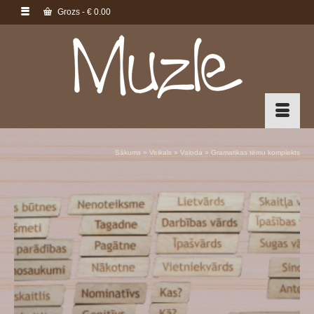
Grozs
-
€
0.00
Sākums
»
Veikals
»
Valoda
»
Gramatikas tēmu komplekts