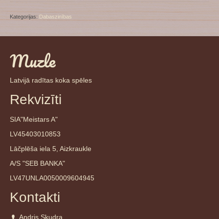
daudzums
Kategorijas:
Dabaszinības
Muzle
Latvijā radītas koka spēles
Rekvizīti
SIA"Meistars A"
LV45403010853
Lāčplēša iela 5, Aizkraukle
A/S "SEB BANKA"
LV47UNLA0050009604945
Kontakti
Andris Skudra