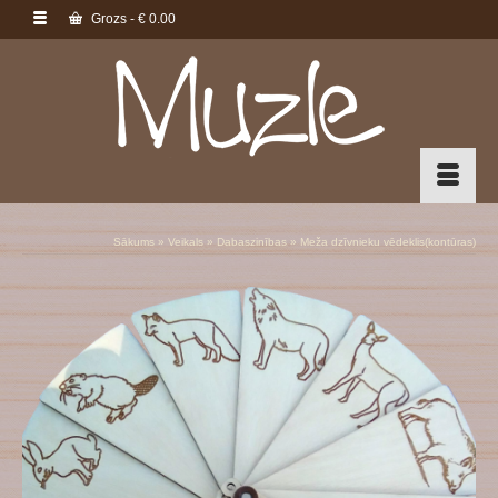
Grozs
-
€
0.00
Sākums
»
Veikals
»
Dabaszinības
»
Meža dzīvnieku vēdeklis(kontūras)