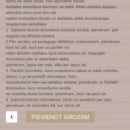
vienā vai abās rokās. Nav jāizmanto daudz
dažādas atsevišķas kartiņas vai attēli. Bīdot vēdekļa sadaļas
attiecībā vienu pret otru var
veidot neskaitāmi daudz un dažādas attēlu kombinācijas.
Iespējamās aktivitātes:
1. Sakārtot desmit dzīvniekus noteiktā secībā, piemēram, pēc
augoša vai dilstoša izmēra.
2.Pēc vecāku vai pedagogu diktētiem uzdevumiem, piemēram,
kurš ēd zāli, kurš ķer un pārtiek no
citām dzīvām radībām, kurš dzīvo kokos utt. Sagrupēt
dzīvniekus pēc to attiecībām dabā,
piemēram, lapsa ķer zaķi, vilks ķer lapsu utt.
3. Parādīt dzīvnieku, kura nosaukums sākas ar kādu noteiktu
skaņu- c,g vai parādīt dzīvniekus, kuru
nosaukumā ir vien vai vairākas skaņas, piemēram, a. Parādīt
dzīvniekus, kuru nosaukums sastāv
no noteikta skaita burtiem, piemēram, četri vai pieci utt.
4. Izdomāt katram dzīvniekam vārdu un pastāstīt par viņu,
piemēram, ko dzīvnieks ēd, kur dzīvo utt.
Meža
PIEVIENOT GROZAM
dzīvnieku
vēdeklis(kontūras)