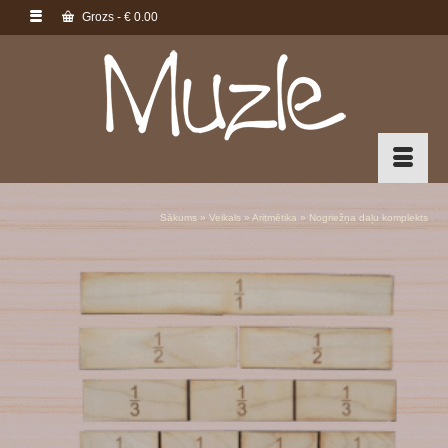
Grozs
-
€
0.00
Sākums
»
Veikals
»
Aritmētika
»
Nogriežņa daļu komplekts