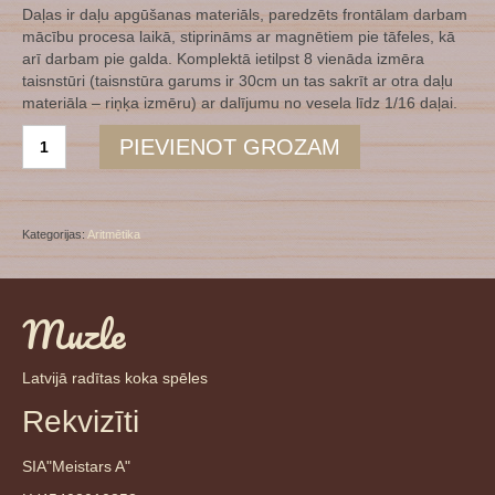
Daļas ir daļu apgūšanas materiāls, paredzēts frontālam darbam
mācību procesa laikā, stiprināms ar magnētiem pie tāfeles, kā
arī darbam pie galda. Komplektā ietilpst 8 vienāda izmēra
taisnstūri (taisnstūra garums ir 30cm un tas sakrīt ar otra daļu
materiāla – riņķa izmēru) ar dalījumu no vesela līdz 1/16 daļai.
Nogriežņa
PIEVIENOT GROZAM
daļu
komplekts
daudzums
Kategorijas:
Aritmētika
Muzle
Latvijā radītas koka spēles
Rekvizīti
SIA"Meistars A"