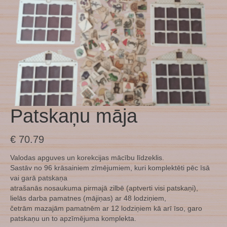
Patskaņu māja
€
70.79
Valodas apguves un korekcijas mācību līdzeklis.
Sastāv no 96 krāsainiem zīmējumiem, kuri komplektēti pēc īsā
vai garā patskaņa
atrašanās nosaukuma pirmajā zilbē (aptverti visi patskaņi),
lielās darba pamatnes (mājiņas) ar 48 lodziņiem,
četrām mazajām pamatnēm ar 12 lodziņiem kā arī īso, garo
patskaņu un to apzīmējuma komplekta.