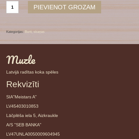
Patskaņu
PIEVIENOT GROZAM
māja
daudzums
Kategorijas:
Burti, skaņas
Muzle
Latvijā radītas koka spēles
Rekvizīti
SIA"Meistars A"
LV45403010853
Lāčplēša iela 5, Aizkraukle
A/S "SEB BANKA"
LV47UNLA0050009604945