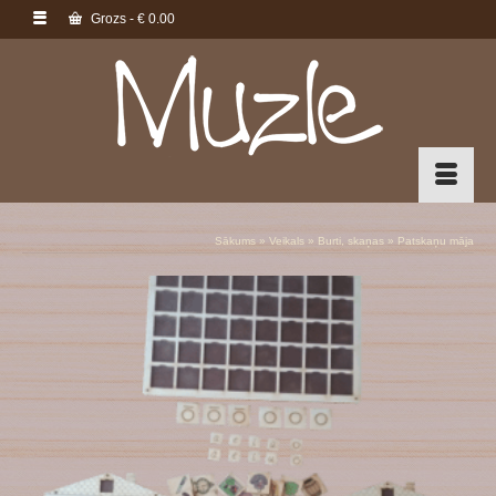
Grozs
-
€
0.00
Sākums
»
Veikals
»
Burti, skaņas
»
Patskaņu māja