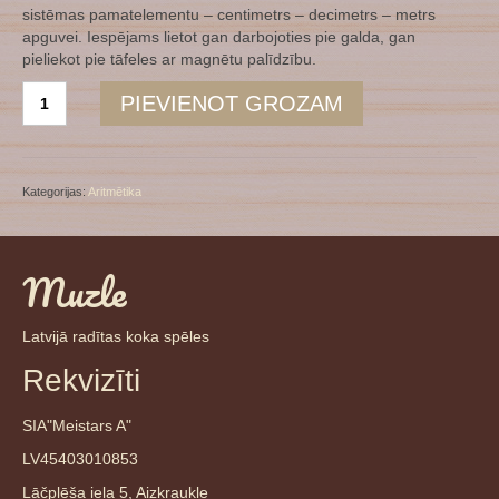
sistēmas pamatelementu – centimetrs – decimetrs – metrs
apguvei. Iespējams lietot gan darbojoties pie galda, gan
pieliekot pie tāfeles ar magnētu palīdzību.
Saliekams
PIEVIENOT GROZAM
metra
lineāls
daudzums
Kategorijas:
Aritmētika
Muzle
Latvijā radītas koka spēles
Rekvizīti
SIA"Meistars A"
LV45403010853
Lāčplēša iela 5, Aizkraukle