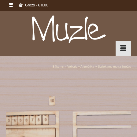
Grozs
-
€
0.00
Sākums
»
Veikals
»
Aritmētika
»
Saliekams metra lineāls