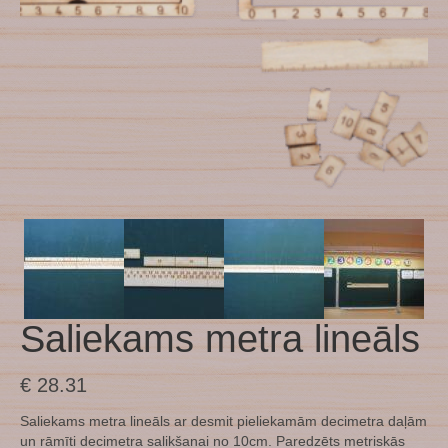
Saliekams metra lineāls
€
28.31
Saliekams metra lineāls ar desmit pieliekamām decimetra daļām
un rāmīti decimetra salikšanai no 10cm. Paredzēts metriskās