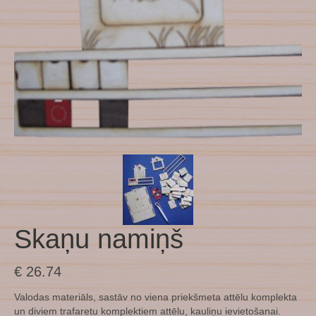
Skaņu namiņš
€
26.74
Valodas materiāls, sastāv no viena priekšmeta attēlu komplekta
un diviem trafaretu komplektiem attēlu, kauliņu ievietošanai.