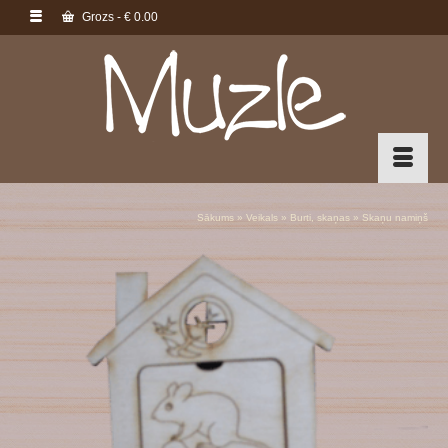
Grozs
-
€
0.00
Sākums
»
Veikals
»
Burti, skaņas
»
Skaņu namiņš