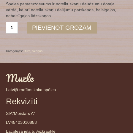
Spēles pamatuzdevums ir noteikt skaņu daudzumu dotajā
vārdā, kā arī noteikt skaņu dalījumu patskaņos, balsīgajos,
nebalsīgajos līdzskaņos.
Skaņu
PIEVIENOT GROZAM
namiņš
daudzums
Kategorijas:
Burti, skaņas
Muzle
Latvijā radītas koka spēles
Rekvizīti
SIA"Meistars A"
LV45403010853
Lāčplēša iela 5, Aizkraukle