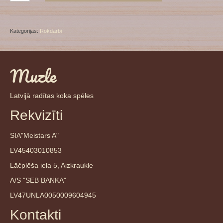
alfabēts
daudzums
Kategorijas:
Rokdarbi
Muzle
Latvijā radītas koka spēles
Rekvizīti
SIA"Meistars A"
LV45403010853
Lāčplēša iela 5, Aizkraukle
A/S "SEB BANKA"
LV47UNLA0050009604945
Kontakti