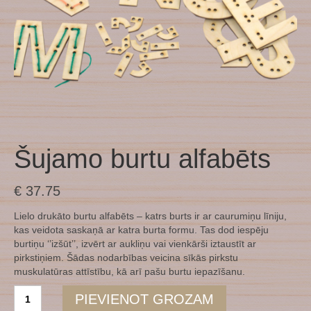
Šujamo burtu alfabēts
€
37.75
Lielo drukāto burtu alfabēts – katrs burts ir ar caurumiņu līniju,
kas veidota saskaņā ar katra burta formu. Tas dod iespēju
burtiņu ‘’izšūt’’, izvērt ar aukliņu vai vienkārši iztaustīt ar
pirkstiņiem. Šādas nodarbības veicina sīkās pirkstu
muskulatūras attīstību, kā arī pašu burtu iepazīšanu.
Šujamo
PIEVIENOT GROZAM
burtu