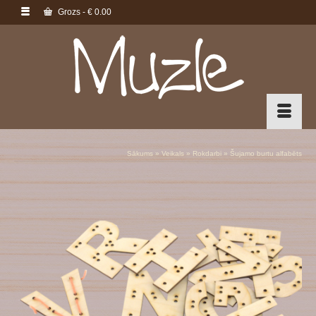
Grozs
-
€
0.00
Sākums
»
Veikals
»
Rokdarbi
»
Šujamo burtu alfabēts