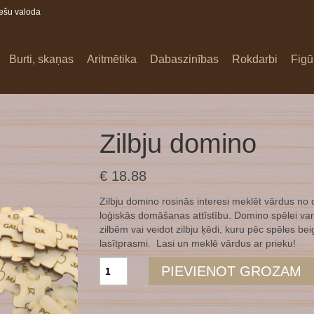
iešu valoda
Burti, skaņas
Aritmētika
Dabaszinības
Rokdarbi
Figū
Zilbju domino
€
18.88
Zilbju domino rosinās interesi meklēt vārdus no d
loģiskās domāšanas attīstību. Domino spēlei var
zilbēm vai veidot zilbju ķēdi, kuru pēc spēles bei
lasītprasmi. Lasi un meklē vārdus ar prieku!
Zilbju
PIEVIENOT GROZAM
domino
daudzums