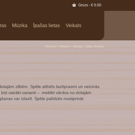
Grozs
-
€
0.00
ras
Mūzika
Īpašas lietas
Veikals
Sākums
»
Veikals
»
Valoda
»
Zilbju domino
otajām zilbēm. Spēle attīstīs lasītprasmi un veicinās
 būt vairāki varianti – meklēt vārdus no dotajām
gšanas var izlasīt. Spēle palīdzēs nostiprināt