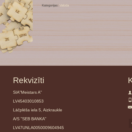
Kategorijas:
Valoda
Rekvizīti
K
SIA"Meistars A"
LV45403010853
Lāčplēša iela 5, Aizkraukle
A/S "SEB BANKA"
LV47UNLA0050009604945