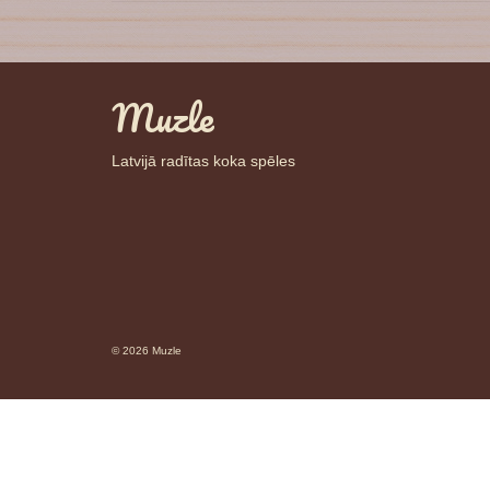
Muzle
Latvijā radītas koka spēles
© 2026 Muzle