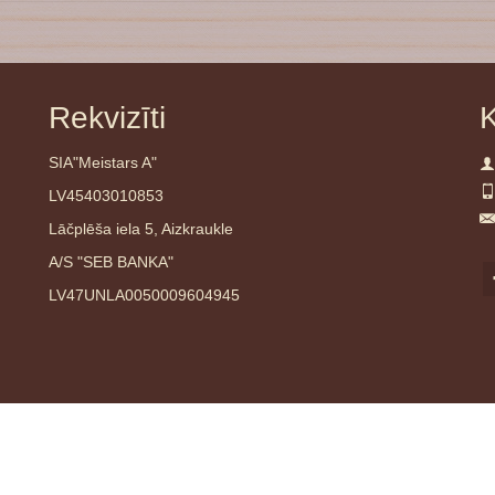
Rekvizīti
K
SIA"Meistars A"
LV45403010853
Lāčplēša iela 5, Aizkraukle
A/S "SEB BANKA"
LV47UNLA0050009604945