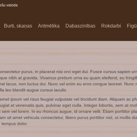
iešu valoda
Burti, skaņas
Aritmētika
Dabaszinības
Rokdarbi
Figū
onsectetur purus, in placerat nisi orci eget dui. Fusce cursus sapien ur
risque nibh at gravida. Vivamus pretium urna eu quam eleifend, eu fringil
rat lacus, non luctus dui. Nunc vel enim eu eros congue laoreet. Nunc m
la leo blandit augue cursus iaculis.
 amet ipsum vel risus feugiat vulputate vel tincidunt diam. Aliquam ac p
iat et venenatis quis, pulvinar eget nulla. Integer lobortis, sem at mol
 sem vel lorem. In eu rhoncus augue, id ornare velit. Etiam porttitor pl
 sit amet vehicula consectetur, libero purus porttitor nisl, ut mollis d
ue tempus dolor.