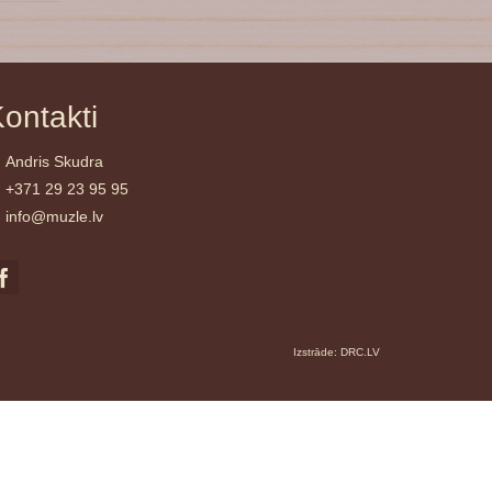
ontakti
Andris Skudra
+371 29 23 95 95
info@muzle.lv
Izstrāde:
DRC.LV