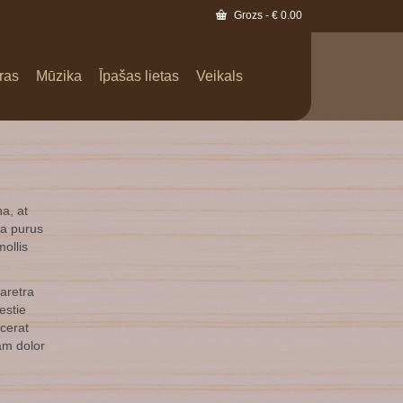
Grozs
-
€
0.00
ras
Mūzika
Īpašas lietas
Veikals
na, at
la purus
ollis
haretra
estie
acerat
iam dolor