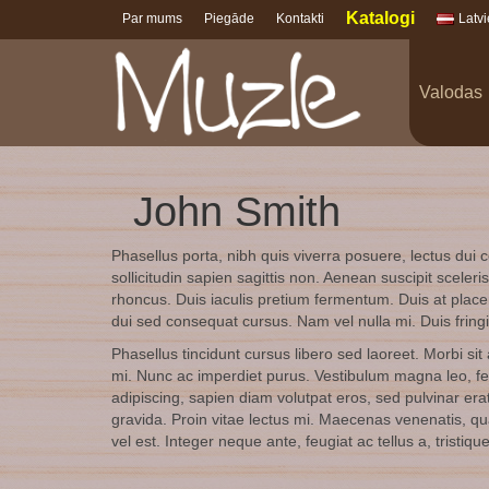
Katalogi
Par mums
Piegāde
Kontakti
Latv
Valodas
John Smith
Phasellus porta, nibh quis viverra posuere, lectus dui c
sollicitudin sapien sagittis non. Aenean suscipit scele
rhoncus. Duis iaculis pretium fermentum. Duis at place
dui sed consequat cursus. Nam vel nulla mi. Duis fringil
Phasellus tincidunt cursus libero sed laoreet. Morbi sit
mi. Nunc ac imperdiet purus. Vestibulum magna leo, feug
adipiscing, sapien diam volutpat eros, sed pulvinar erat
gravida. Proin vitae lectus mi. Maecenas venenatis, quam
vel est. Integer neque ante, feugiat ac tellus a, tristiq